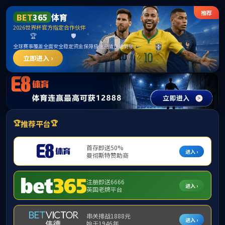
******
中国·2138cn太阳集团(SunCity·VIP认证)官方网站-Official website
首页
学院概况
教育教学
师资队伍
科学研究
2138
2138CC太阳集团工会开展“追寻红色记忆 传承李庄精神 凝聚奋进力量”主题
2025年11月11日 14:31 点击：[
]
11月8—9日，2138CC太阳集团工会组织工会会员到四川宜
名工会会员参加了活动。
在李庄古镇，老师们参观了古镇历史遗迹和抗战博物馆。博物
年到1945年期间文化抗战历史，让我们更加深刻了解到李庄古镇
赏了美丽的古镇夜景。
在三江口，老师们近距离欣赏了岷江和金沙江交汇的自然奇观
通过此次活动，不仅丰富了老师们的业余文化生活，放松了身